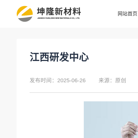
网站首页
网站首页
江西研发中心
发布时间：2025-06-26
来源：原创