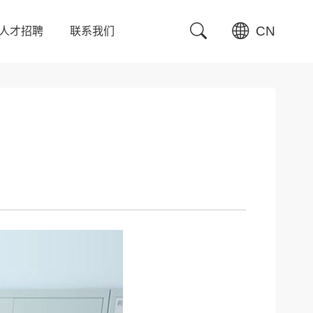
CN
人才招聘
联系我们
人才招聘
联系我们