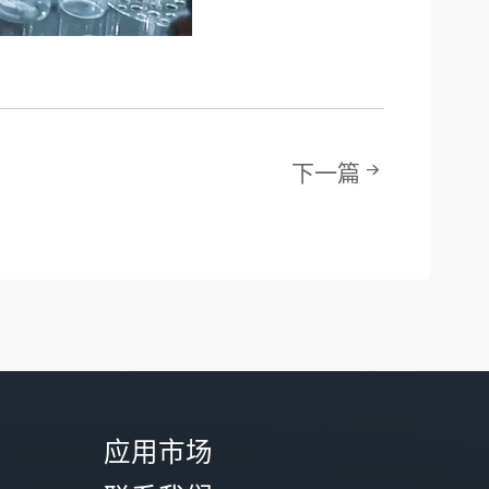
下一篇
应用市场