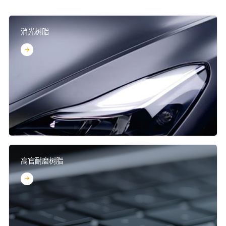
消光树脂
高官耐磨树脂