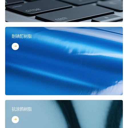
耐碘酊树脂
抗涂鸦树脂