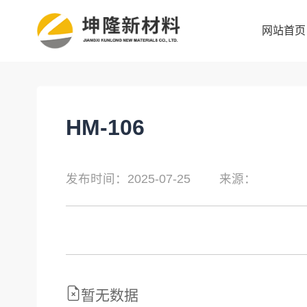
网站首页
网站首页
HM-106
发布时间：2025-07-25
来源：
暂无数据