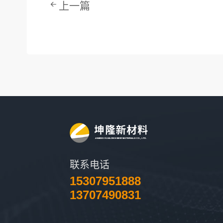
上一篇
联系电话
15307951888
13707490831