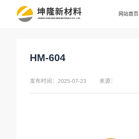
网站首页
网站首页
HM-604
发布时间：2025-07-23
来源：