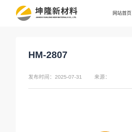
网站首页
网站首页
HM-2807
发布时间：2025-07-31
来源：