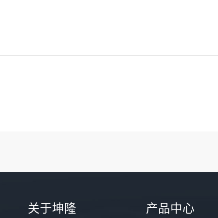
关于坤隆
产品中心